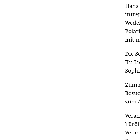
Hans 
intre
Wedek
Polar
mit m
Die S
"In L
Sophi
Zum A
Besuc
zum A
Veran
Türöf
Veran