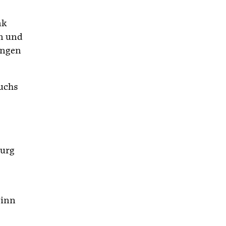
nk
n und
ungen
Buchs
burg
ginn