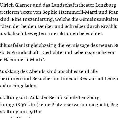
Ulrich Glarner und das Landschaftstheater Lenzburg
pretieren Texte von Sophie Haemmerli-Marti und Fra
ind. Eine Inszenierung, welche die Gemeinsamkeite
itäten der beiden Denker und Schreiber durch Erzähl
usikalisch-bewegten Interaktionen beleuchtet.
chlussfeier ist gleichzeitig die Vernissage des neuen 
iebi & Fründschaft - Gedichte und Lebenssprüche von
e Haemmerli-Marti".
usklang des Abends sind anschliessend alle
herinnen und Besucher im timeout Restaurant Lenz
péro eingeladen.
staltungsort: Aula der Berufsschule Lenzburg
fnung: 18.30 Uhr (keine Platzreservation möglich), Be
staltung um 19 Uhr