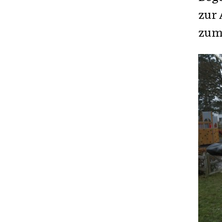
zur 
zum 