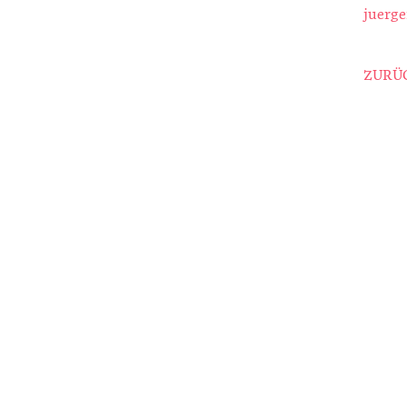
juerg
ZURÜC