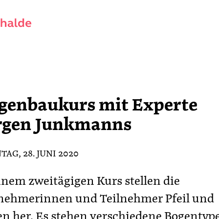
genbaukurs mit Experte
rgen Junkmanns
AG, 28. JUNI 2020
inem zweitägigen Kurs stellen die
lnehmerinnen und Teilnehmer Pfeil und
n her. Es stehen verschiedene Bogentyp