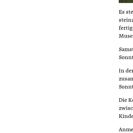
Es st
stein
ferti
Museu
Samst
Sonnt
In de
zusam
Sonnt
Die K
zwisc
Kinde
Anmel