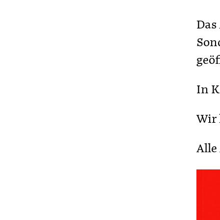
Das
Sond
geöf
In K
Wir 
Alle