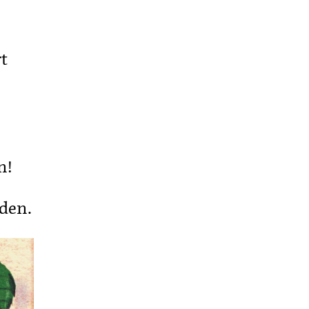
t
n!
den.