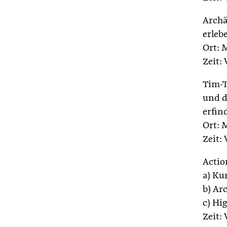
Archä
erleb
Ort: 
Zeit:
Tim-T
und d
erfin
Ort: 
Zeit:
Acti
a) Ku
b) Ar
c) Hi
Zeit: