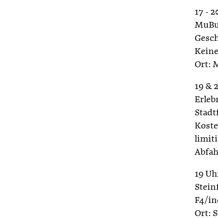
17 - 2
MuBu 
Gesch
Keine
Ort: 
19 & 
Erleb
Stadt
Koste
limiti
Abfah
19 Uh
Stein
F4/in
Ort: 