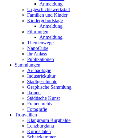
Anmeldung
Urgeschichtswerkstatt
Familien und Kinder
Kindergeburtstage
Anmeldung
Führungen
Anmeldung
Themenwege
NanoCube
Ihr Anlass
Publikationen
Sammlungen
Archäologie
Industriekultur
Stadtgeschichte
Graphische Sammlung
Ikonen
Städtische Kunst
Frauenarchiv
Fotografie
Trouvaillen
Klangraum Burghalde
Lenzburgiana
Kuriositäten
Schatzkammer