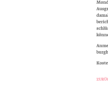
Mondh
Ausgr
damal
beric
schlü
könne
Anmel
burgh
Kosten
ZURÜC