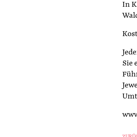
In K
Wal
Kos
Jede
Sie 
Füh
Jewe
Umt
www
ZURÜC