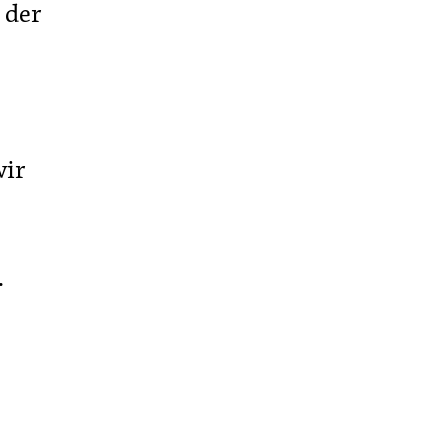
 der
wir
.