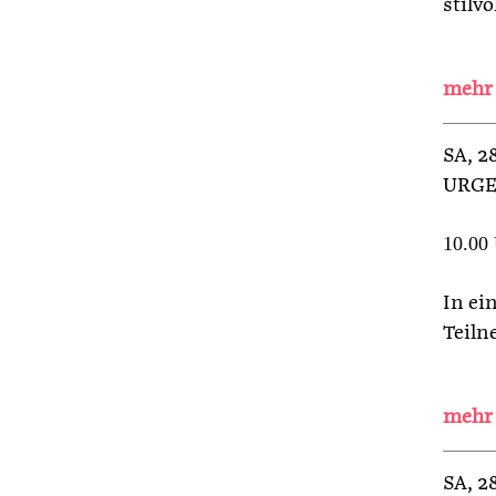
stilv
SA
, 
URGE
10.00
In ei
Teiln
SA
, 