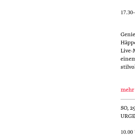
17.30–
Genie
Häppc
Live-
einem
stilv
SO
, 
URGE
10.00