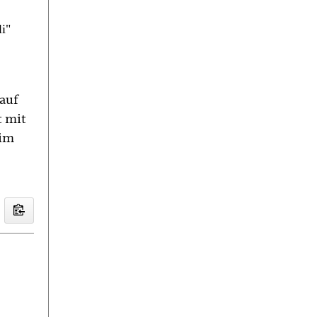
i"
auf
t mit
 im