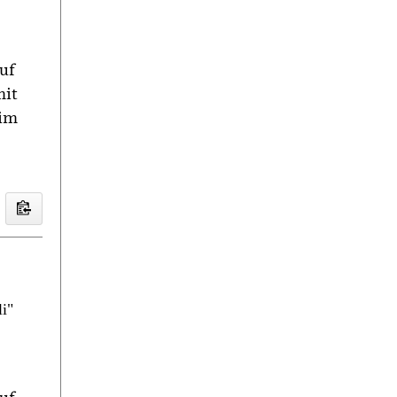
uf
mit
 im
i"