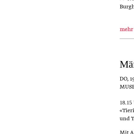
Burgh
Mä
DO
, 
MUS
18.15 
«Tier
und T
Mit A