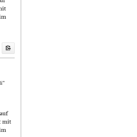
uf
mit
 im
i"
auf
t mit
 im