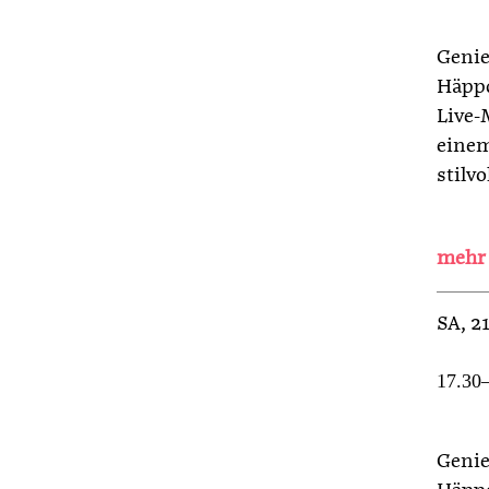
Genie
Häppc
Live-
einem
stilv
SA
, 
17.30–
Genie