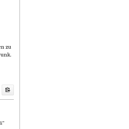
en zu
runk.
i"