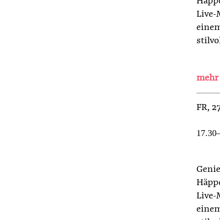
Häppc
Live-
einem
stilv
FR
, 
17.30–
Genie
Häppc
Live-
einem