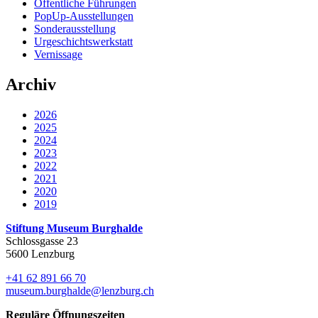
Öffentliche Führungen
PopUp-Ausstellungen
Sonderausstellung
Urgeschichtswerkstatt
Vernissage
Archiv
2026
2025
2024
2023
2022
2021
2020
2019
Stiftung Museum Burghalde
Schlossgasse 23
5600 Lenzburg
+41 62 891 66 70
museum.burghalde@lenzburg.ch
Reguläre Öffnungszeiten