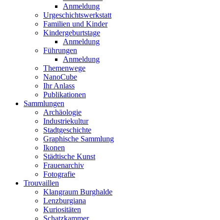
Anmeldung
Urgeschichtswerkstatt
Familien und Kinder
Kindergeburtstage
Anmeldung
Führungen
Anmeldung
Themenwege
NanoCube
Ihr Anlass
Publikationen
Sammlungen
Archäologie
Industriekultur
Stadtgeschichte
Graphische Sammlung
Ikonen
Städtische Kunst
Frauenarchiv
Fotografie
Trouvaillen
Klangraum Burghalde
Lenzburgiana
Kuriositäten
Schatzkammer