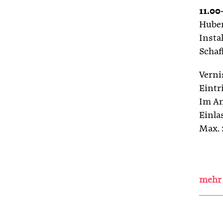
11.00
Huber
Insta
Schaf
Vernis
Eintr
Im An
Einla
Max. 