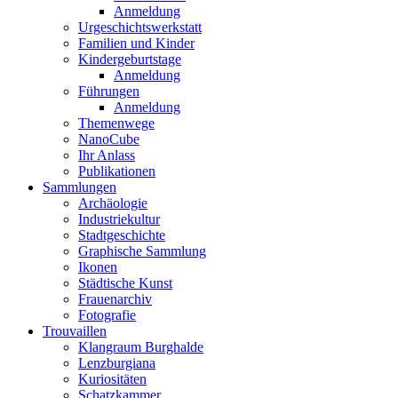
Anmeldung
Urgeschichtswerkstatt
Familien und Kinder
Kindergeburtstage
Anmeldung
Führungen
Anmeldung
Themenwege
NanoCube
Ihr Anlass
Publikationen
Sammlungen
Archäologie
Industriekultur
Stadtgeschichte
Graphische Sammlung
Ikonen
Städtische Kunst
Frauenarchiv
Fotografie
Trouvaillen
Klangraum Burghalde
Lenzburgiana
Kuriositäten
Schatzkammer